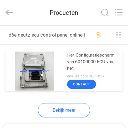
Road
Enterprise
Management
Producten
Services
Co.,
Ltd..
All
Rights
HUIS
Reserved.
d6e deutz ecu control panel online fabricage
PRODUCTEN
Het Configuratiescherm
van 60100000 ECU van
ONGEVEER
het
ONS
GraafwerktuigController
discussing MOQ:1 stuk
D6E D7E Deutz van P11
CONTACT
FABRIEKSREIS
Bekijk meer
KWALITEITSCONTROLE