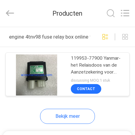
Road
Enterprise
Management
Producten
Services
Co.,
Ltd..
All
Rights
HUIS
Reserved.
engine 4tnv98 fuse relay box online fabricage
PRODUCTEN
119953-77900 Yanmar-
het Relaisdoos van de
ONGEVEER
Aanzetzekering voor
ONS
Motor 4TNV98 4TNV94
discussing MOQ:1 stuk
CONTACT
FABRIEKSREIS
Bekijk meer
KWALITEITSCONTROLE