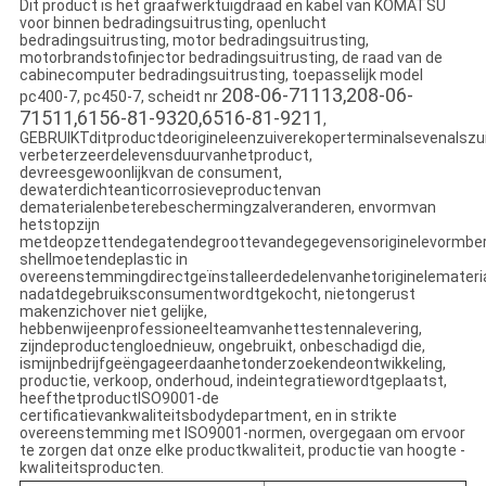
Dit product is het graafwerktuigdraad en kabel van KOMATSU
voor binnen bedradingsuitrusting, openlucht
bedradingsuitrusting, motor bedradingsuitrusting,
motorbrandstofinjector bedradingsuitrusting, de raad van
de
cabinecomputer bedradingsuitrusting, toepasselijk model
208-06-71113,208-06-
pc400-7, pc450-7,
scheidt nr
71511,6156-81-9320,6516-81-9211
,
GEBRUIKTditproductdeorigineleenzuiverekoperterminalsevenalszu
verbeterzeerdelevensduurvanhetproduct,
devreesgewoonlijkvan de consument,
dewaterdichteanticorrosieveproductenvan
de
materialenbeterebeschermingzalveranderen, envormvan
het
stopzijn
metdeopzettendegatendegroottevandegegevensoriginelevormber
shellmoetendeplastic in
overeenstemmingdirectgeïnstalleerdedelenvanhetoriginelemateria
nadatdegebruiksconsumentwordtgekocht, nietongerust
makenzichover niet gelijke,
hebbenwijeenprofessioneelteamvanhettestennalevering,
zijndeproductengloednieuw, ongebruikt, onbeschadigd die,
ismijnbedrijfgeëngageerdaanhetonderzoekendeontwikkeling,
productie, verkoop, onderhoud, indeintegratiewordtgeplaatst,
heefthetproductISO9001-de
certificatie
vankwaliteitsbodydepartment
, en in strikte
overeenstemming met ISO9001-normen,
overgegaan om
ervoor
te zorgen dat onze elke productkwaliteit, productie van hoogte -
kwaliteitsproducten.