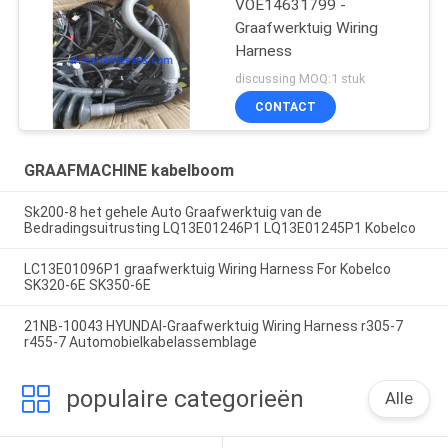
VOE14631799 -
Graafwerktuig Wiring
Harness
discussing MOQ:1 stuk
CONTACT
GRAAFMACHINE kabelboom
Sk200-8 het gehele Auto Graafwerktuig van de
Bedradingsuitrusting LQ13E01246P1 LQ13E01245P1 Kobelco
LC13E01096P1 graafwerktuig Wiring Harness For Kobelco
SK320-6E SK350-6E
21NB-10043 HYUNDAI-Graafwerktuig Wiring Harness r305-7
r455-7 Automobielkabelassemblage
populaire categorieën
Alle