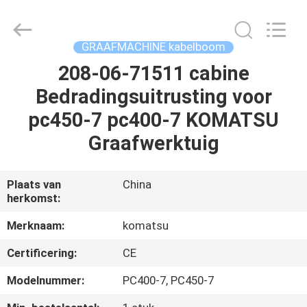
Road
Enterprise
Management
Services
Co.,
GRAAFMACHINE kabelboom
Ltd..
All
Rights
208-06-71511 cabine
HUIS
Reserved.
Bedradingsuitrusting voor
PRODUCTEN
pc450-7 pc400-7 KOMATSU
Graafwerktuig
ONGEVEER
ONS
Plaats van
China
herkomst:
FABRIEKSREIS
Merknaam:
komatsu
Certificering:
CE
KWALITEITSCONTROLE
Modelnummer:
PC400-7, PC450-7