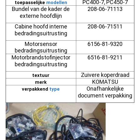
PC400-7, PC450-7
toepasselijke
modellen
Bundel van de kader de
208-06-71113
externe hoofdlijn
Cabine hoofd interne
208-06-71511
bedradingsuitrusting
Motorsensor
6156-81-9320
bedradingsuitrusting
Motorbrandstofinjector
6516-81-9211
bedradingsuitrusting
Zuivere koperdraad
textuur
KOMATSU
merk
Onafhankelijke
verpakkend
type
document verpakking