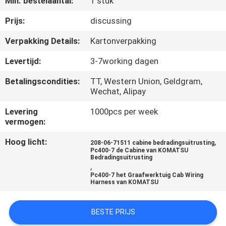
Min. bestelaantal:
1 stuk
CONTACTEER
ONS
Prijs:
discussing
Verpakking Details:
Kartonverpakking
BLOG
Levertijd:
3-7working dagen
Betalingscondities:
TT, Western Union, Geldgram,
SITEMAP
Wechat, Alipay
Levering
1000pcs per week
PRIVACY
vermogen:
POLICY
Hoog licht:
,
208-06-71511 cabine bedradingsuitrusting
Pc400-7 de Cabine van KOMATSU
Bedradingsuitrusting
,
Pc400-7 het Graafwerktuig Cab Wiring
Harness van KOMATSU
BESTE PRIJS